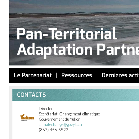
Jump to navigation
Le Partenariat
Ressources
Dernières acti
CONTACTS
Directeur
Secrétariat, Changement climatique
Gouvernement du Yukon
climatechange@gov.yk.ca
(867) 456-5522