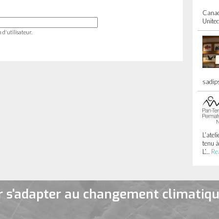
Canad
United
 d'utilisateur.
sadips
L’atel
tenu 
L’...
Re
 s'adapter au changement climatiqu