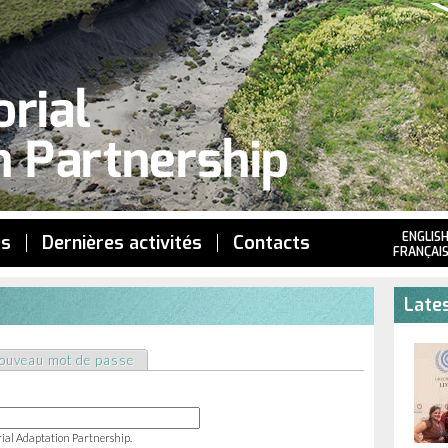
Jump to navigation
ENGLIS
es
Dernières activités
Contacts
FRANÇAI
Lates
ouveau mot de passe
rial Adaptation Partnership.