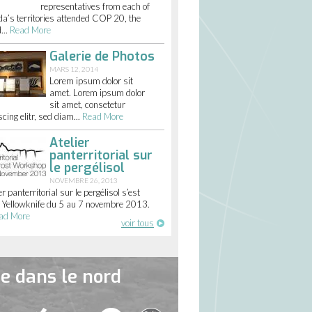
representatives from each of
a’s territories attended COP 20, the
...
Read More
Galerie de Photos
MARS 12, 2014
Lorem ipsum dolor sit
amet. Lorem ipsum dolor
sit amet, consetetur
cing elitr, sed diam...
Read More
Atelier
panterritorial sur
le pergélisol
NOVEMBRE 26, 2013
ier panterritorial sur le pergélisol s’est
à Yellowknife du 5 au 7 novembre 2013.
ad More
voir tous
e dans le nord