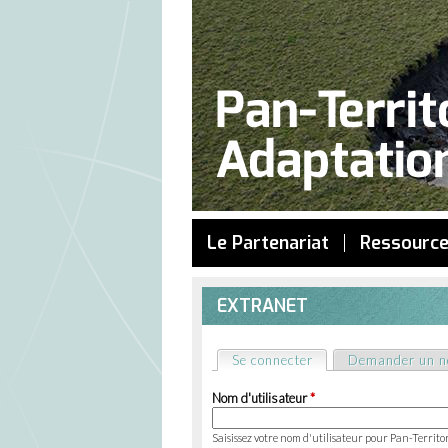
Le Partenariat
Ressourc
EXTRANET
Se connecter
(onglet actif)
Demander un n
Onglets
Nom d'utilisateur
*
principaux
Saisissez votre nom d'utilisateur pour Pan-Territo